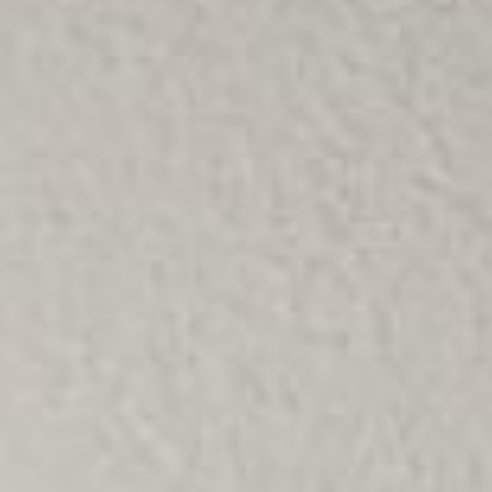
Die Schallschutze
xperten
Wir tun alles, dam
it der Lärm Sie in
Ruhe lässt.
Sie Ruhe l