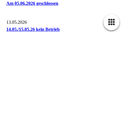
Am 05.06.2026 geschlossen
13.05.2026
14.05./15.05.26 kein Betrieb
12.02.2026
Telefax ist ab sofort nicht mehr erreichbar
18.12.2025
Betriebsurlaub vom 22.12.25 - 06.01.26
15.04.2025
Störung Telefonanlage
ältere >>