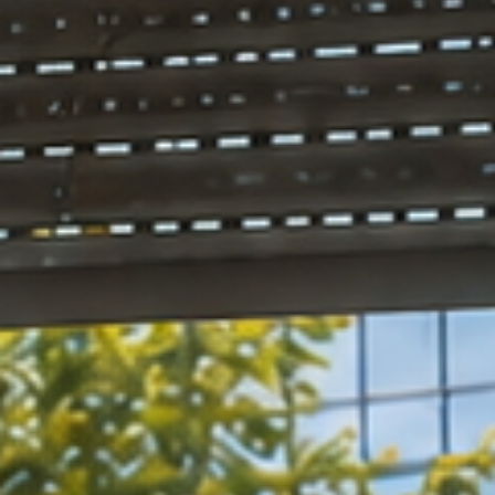
xperten
Wir tun alles, dam
it der Lärm Sie in
Ruhe lässt.
Sie Ruhe l