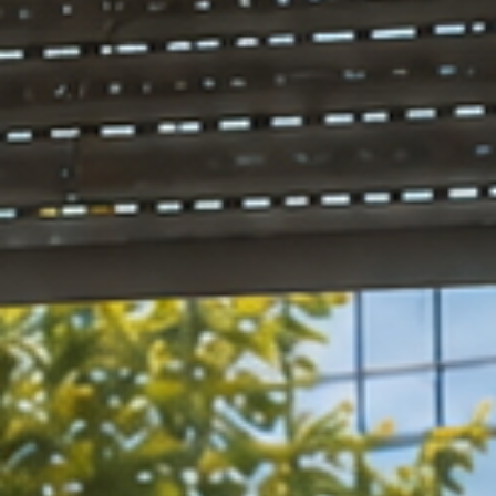
xperten
Wir tun alles, dam
it der Lärm Sie in
Ruhe lässt.
Sie Ruhe l